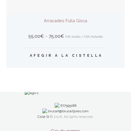
Arracades Fulla Gisca
Interval
55,00
€
–
75,00
€
IVA inclòs / IVA incluido
de
preus:
Aquest
55,00€
AFEGIR A LA CISTELLA
producte
a
té
75,00€
diverses
variants.
Les
opcions
es
poden
triar
677595188
brucart@brucartjoies.com
a
Cicle SI
© 2026. All rights reserved.
la
pàgina
del
Guia de compra