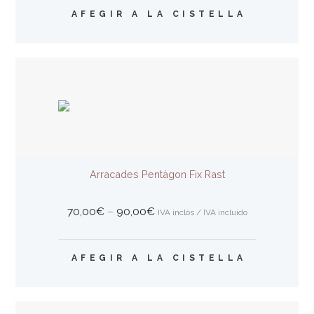
Aquest
60,00€
AFEGIR A LA CISTELLA
producte
a
té
80,00€
diverses
variants.
Les
opcions
es
poden
triar
a
la
Arracades Pentàgon Fix Rast
pàgina
del
producte
Interval
70,00
€
–
90,00
€
IVA inclòs / IVA incluido
de
preus:
Aquest
70,00€
AFEGIR A LA CISTELLA
producte
a
té
90,00€
diverses
variants.