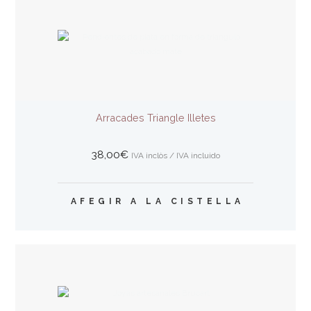
Les
opcions
es
poden
triar
a
la
pàgina
Arracades Triangle Illetes
del
producte
38,00
€
IVA inclòs / IVA incluido
AFEGIR A LA CISTELLA