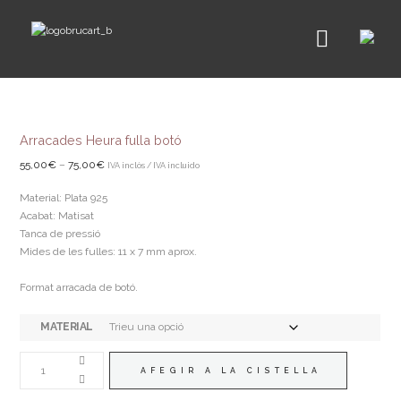
Arracades Heura fulla botó
Interval
55,00
€
–
75,00
€
IVA inclòs / IVA incluido
de
Material: Plata 925
preus:
Acabat: Matisat
55,00€
Tanca de pressió
a
Mides de les fulles: 11 x 7 mm aprox.
75,00€
Format arracada de botó.
MATERIAL
QUANTITAT
DE
AFEGIR A LA CISTELLA
ARRACADES