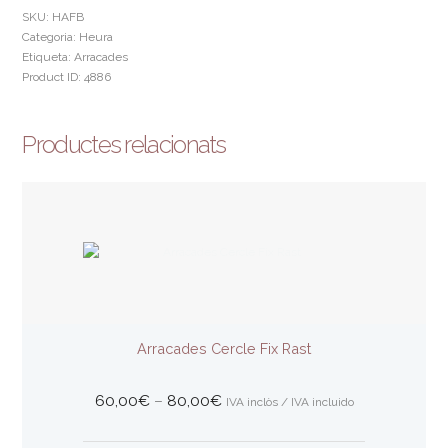
HEURA
SKU:
HAFB
FULLA
Categoria:
Heura
BOTÓ
Etiqueta:
Arracades
Product ID:
4886
Productes relacionats
Arracades Cercle Fix Rast
Interval
60,00
€
–
80,00
€
IVA inclòs / IVA incluido
de
preus: