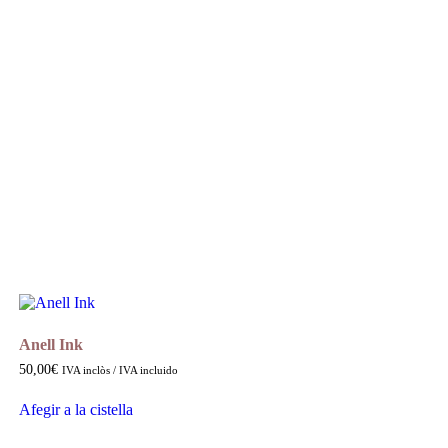
Anell Ink
50,00
€
IVA inclòs / IVA incluido
Afegir a la cistella
Aquest
producte