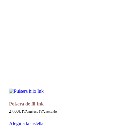
Polsera de fil Ink
27,00
€
IVA inclòs / IVA incluido
Afegir a la cistella
Aquest
producte