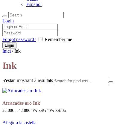
Español
Login
Forgot password?
Remember me
Inici
/ Ink
Ink
Ordenat
S'estan mostrant 3 resultats
per
valoració
mitjana
Arracades aro Ink
Interval
22,00
€
–
42,00
€
IVA inclòs / IVA incluido
de
preus:
Afegir a la cistella
22,00€
Aquest
a
producte