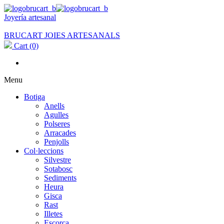
Joyería artesanal
BRUCART JOIES ARTESANALS
Cart
(0)
Menu
Botiga
Anells
Agulles
Polseres
Arracades
Penjolls
Col·leccions
Silvestre
Sotabosc
Sediments
Heura
Gisca
Rast
Illetes
Escorça