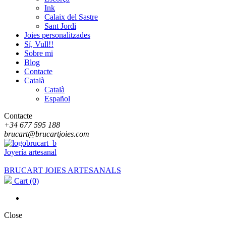
Ink
Calaix del Sastre
Sant Jordi
Joies personalitzades
Sí, Vull!!
Sobre mi
Blog
Contacte
Català
Català
Español
Contacte
+34 677 595 188
brucart@brucartjoies.com
Joyería artesanal
BRUCART JOIES ARTESANALS
Cart
(0)
Close