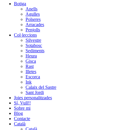
Botiga
Anells
Agulles
Polseres
Arracades
Penjolls
Col·leccions
Silvestre
Sotabosc
Sediments
Heura
Gisca
Rast
Illetes
Escorça
Ink
Calaix del Sastre
Sant Jordi
Joies personalitzades
Sí, Vull!!
Sobre mi
Blog
Contacte
Català
Català