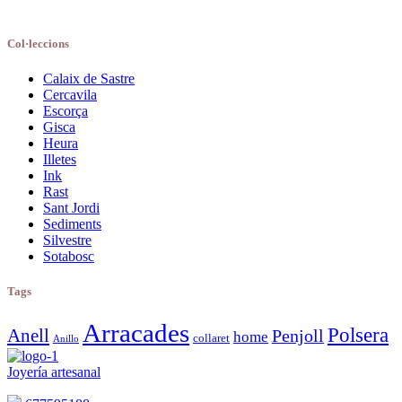
42,00€
té
diverses
Col·leccions
variants.
Les
opcions
Calaix de Sastre
es
Cercavila
poden
Escorça
triar
Gisca
a
Heura
la
Illetes
pàgina
Ink
del
Rast
producte
Sant Jordi
Sediments
Silvestre
Sotabosc
Tags
Arracades
Polsera
Anell
Penjoll
home
collaret
Anillo
Joyería artesanal