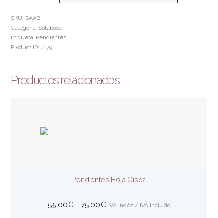
RAMA
CANTIDAD
SKU:
SAAB
Categoría:
Sotabosc
Etiqueta:
Pendientes
Product ID:
4179
Productos relacionados
Pendientes Hoja Gisca
Rango
55,00
€
-
75,00
€
IVA inclòs / IVA incluido
de