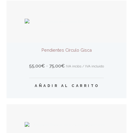
variantes.
Las
opciones
se
pueden
elegir
en
la
Pendientes Círculo Gisca
página
de
producto
Rango
55,00
€
-
75,00
€
IVA inclòs / IVA incluido
de
precios:
Este
desde
AÑADIR AL CARRITO
producto
55,00€
tiene
hasta
múltiples
75,00€
variantes.
Las
opciones
se
pueden