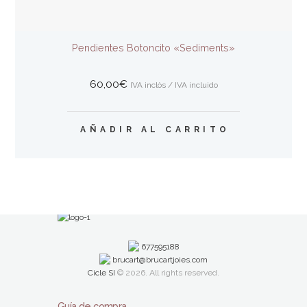
elegir
en
la
Pendientes Botoncito «Sediments»
página
de
producto
60,00
€
IVA inclòs / IVA incluido
AÑADIR AL CARRITO
677595188
brucart@brucartjoies.com
Cicle SI
© 2026. All rights reserved.
Guía de compra