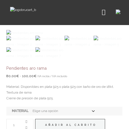
Pendientes aro rama
Rango
80,00
€
-
100,00
€
IVA inclòs / IVA incluido
de
Material: Disponibles en plata 925 o plata 925 con baño de oro de 18kt.
precios:
Textura de rama
desde
Cierre de presión de plata 925.
80,00€
hasta
100,00€
MATERIAL
PENDIENTES
ARO
AÑADIR AL CARRITO