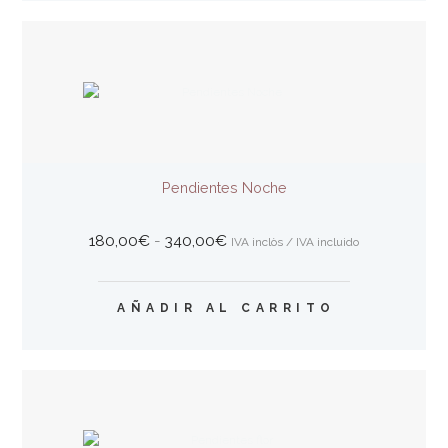
Pendientes Noche
Rango
180,00
€
-
340,00
€
IVA inclòs / IVA incluido
de
precios:
Este
desde
AÑADIR AL CARRITO
producto
180,00€
tiene
hasta
múltiples
340,00€
variantes.
Las
opciones
se