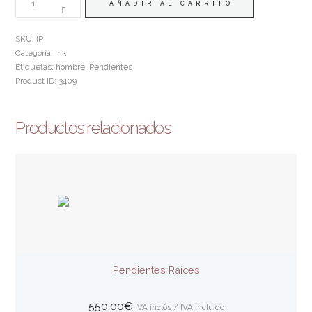
ARO
AÑADIR AL CARRITO
INK
CANTIDAD
SKU:
IP
Categoría:
Ink
Etiquetas:
hombre
,
Pendientes
Product ID:
3409
Productos relacionados
Pendientes Raíces
550,00
€
IVA inclòs / IVA incluido