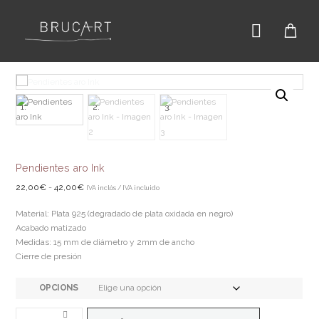
Pendientes aro Ink
Rango
22,00
€
-
42,00
€
IVA inclòs / IVA incluido
de
Material: Plata 925 (degradado de plata oxidada en negro)
precios:
Acabado matizado
desde
Medidas: 15 mm de diámetro y 2mm de ancho
22,00€
Cierre de presión
hasta
42,00€
OPCIONS
PENDIENTES