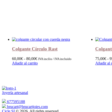
Colgante Círculo Rast
Colgant
Rango
60,00
€
-
80,00
€
75,00
€
-
9
IVA inclòs / IVA incluido
de
Añadir al carrito
Añadir al c
Este
precios:
Este
producto
desde
producto
tiene
60,00€
tiene
múltiples
hasta
múltiples
variantes.
80,00€
variantes.
Las
Las
Joyería artesanal
opciones
opciones
se
se
677595188
pueden
pueden
brucart@brucartjoies.com
elegir
elegir
Cicle SI
© 2026. All rights reserved.