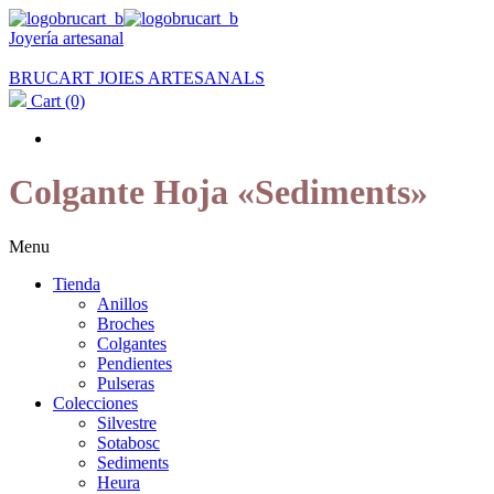
Joyería artesanal
BRUCART JOIES ARTESANALS
Cart
(0)
Colgante Hoja «Sediments»
Menu
Tienda
Anillos
Broches
Colgantes
Pendientes
Pulseras
Colecciones
Silvestre
Sotabosc
Sediments
Heura