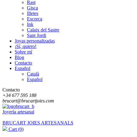
Rast
Gisca
Illetes
Escorça
Ink
Calaix del Sastre
Sant Jordi
Joyas personalizadas
¡Sí, quiero!
Sobre mí
Blog
Contacto
Español
Català
Español
Contacto
+34 677 595 188
brucart@brucartjoies.com
Joyería artesanal
BRUCART JOIES ARTESANALS
Cart
(0)