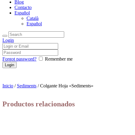
Blog
Contacto
Español
Català
Español
Login
Forgot password?
Remember me
Inicio
/
Sediments
/ Colgante Hoja «Sediments»
Productos relacionados