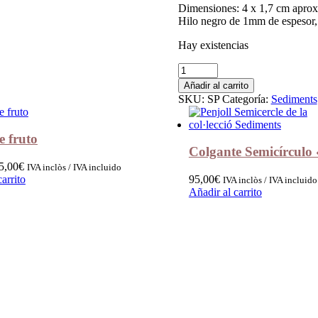
Dimensiones: 4 x 1,7 cm aprox
Hilo negro de 1mm de espesor, 
Hay existencias
Colgante
Hoja
Añadir al carrito
"Sediments"
SKU:
SP
Categoría:
Sediments
cantidad
e fruto
Colgante Semicírculo
Rango
5,00
€
IVA inclòs / IVA incluido
de
arrito
95,00
€
IVA inclòs / IVA incluido
precios:
Añadir al carrito
desde
75,00€
hasta
95,00€