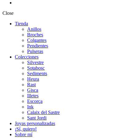
Close
Tienda
Anillos
Broches
Colgantes
Pendientes
Pulseras
Colecciones
Silvestre
Sotabosc
Sediments
Heura
Rast
Gisca
Illetes
Escorça
Ink
Calaix del Sastre
Sant Jordi
Joyas personalizadas
¡Sí, quiero!
Sobre mí